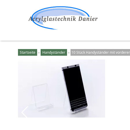
Startseite
»
Handyständer
»
10 Stück Handyständer mit vorderer