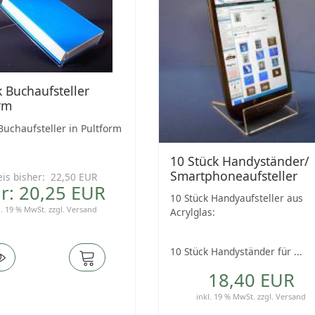
k Buchaufsteller
rm
Buchaufsteller in Pultform
10 Stück Handyständer/
Smartphoneaufsteller
eis bisher: 22,50 EUR
r: 20,25 EUR
10 Stück Handyaufsteller aus
l. 19 % MwSt.
zzgl.
Versand
Acrylglas:
10 Stück Handyständer für ...
18,40 EUR
inkl. 19 % MwSt.
zzgl.
Versand