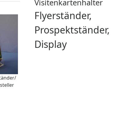
Visitenkartenhalter
Flyerständer,
Prospektständer,
Display
tänder/
teller